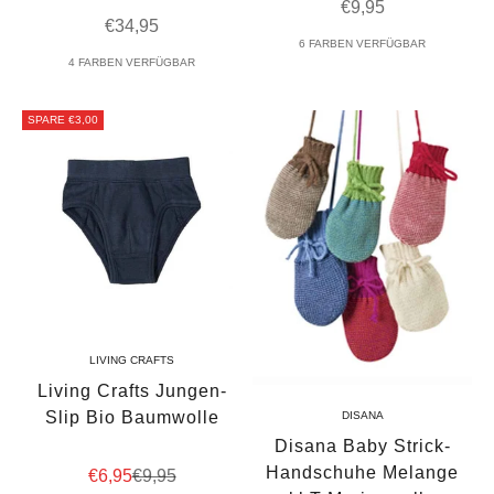
Angebot
€9,95
Angebot
€34,95
6 FARBEN VERFÜGBAR
4 FARBEN VERFÜGBAR
SPARE €3,00
LIVING CRAFTS
Living Crafts Jungen-
Slip Bio Baumwolle
DISANA
Disana Baby Strick-
Handschuhe Melange
Angebot
Regulärer Preis
€6,95
€9,95