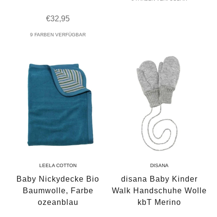
Angebot
€32,95
9 FARBEN VERFÜGBAR
LEELA COTTON
DISANA
Baby Nickydecke Bio
disana Baby Kinder
Baumwolle, Farbe
Walk Handschuhe Wolle
ozeanblau
kbT Merino