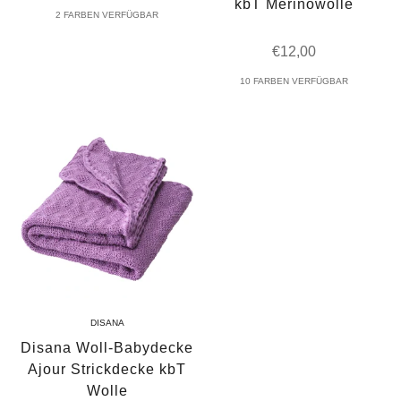
kbT Merinowolle
2 FARBEN VERFÜGBAR
Angebot
€12,00
10 FARBEN VERFÜGBAR
DISANA
Disana Woll-Babydecke
Ajour Strickdecke kbT
Wolle