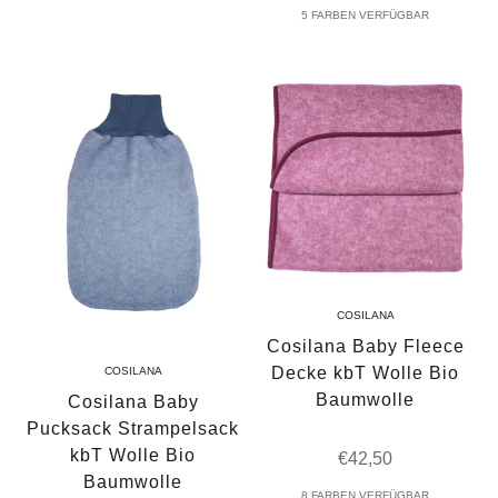
5 FARBEN VERFÜGBAR
COSILANA
Cosilana Baby Fleece
Decke kbT Wolle Bio
COSILANA
Baumwolle
Cosilana Baby
Pucksack Strampelsack
kbT Wolle Bio
Angebot
€42,50
Baumwolle
8 FARBEN VERFÜGBAR