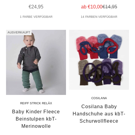
Angebot
Angebot
Regulärer Prei
€24,95
ab €10,00
€14,95
1 FARBE VERFÜGBAR
14 FARBEN VERFÜGBAR
AUSVERKAUFT
COSILANA
REIFF STRICK RELÄX
Cosilana Baby
Baby Kinder Fleece
Handschuhe aus kbT-
Beinstulpen kbT-
Schurwollfleece
Merinowolle