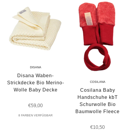
DISANA
Disana Waben-
Strickdecke Bio Merino-
COSILANA
Wolle Baby Decke
Cosilana Baby
Handschuhe kbT
Schurwolle Bio
Angebot
€59,00
Baumwolle Fleece
8 FARBEN VERFÜGBAR
Angebot
€10,50