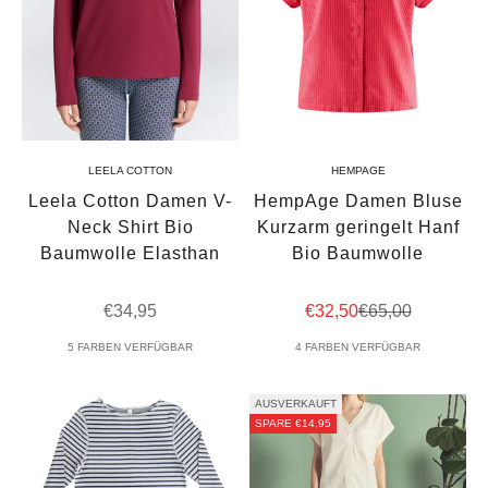
LEELA COTTON
HEMPAGE
Leela Cotton Damen V-
HempAge Damen Bluse
Neck Shirt Bio
Kurzarm geringelt Hanf
Baumwolle Elasthan
Bio Baumwolle
Angebot
Angebot
Regulärer Preis
€34,95
€32,50
€65,00
5 FARBEN VERFÜGBAR
4 FARBEN VERFÜGBAR
AUSVERKAUFT
SPARE €14,95