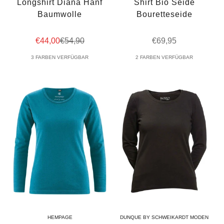
Longshirt Diana Hanf
Shirt Bio Seide
Baumwolle
Bouretteseide
Angebot
Regulärer Preis
Angebot
€44,00
€54,90
€69,95
3 FARBEN VERFÜGBAR
2 FARBEN VERFÜGBAR
HEMPAGE
DUNQUE BY SCHWEIKARDT MODEN