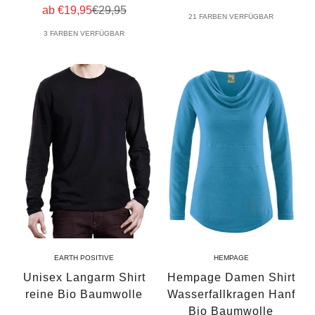
Angebot
Regulärer Preis
ab €19,95
€29,95
21 FARBEN VERFÜGBAR
3 FARBEN VERFÜGBAR
EARTH POSITIVE
HEMPAGE
Unisex Langarm Shirt
Hempage Damen Shirt
reine Bio Baumwolle
Wasserfallkragen Hanf
Bio Baumwolle