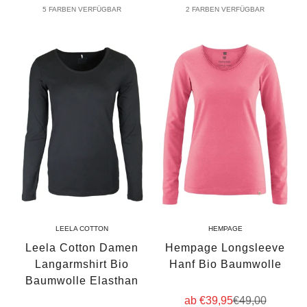
5 FARBEN VERFÜGBAR
2 FARBEN VERFÜGBAR
LEELA COTTON
HEMPAGE
Leela Cotton Damen
Hempage Longsleeve
Langarmshirt Bio
Hanf Bio Baumwolle
Baumwolle Elasthan
Angebot
Regulärer Prei
ab €39,95
€49,00