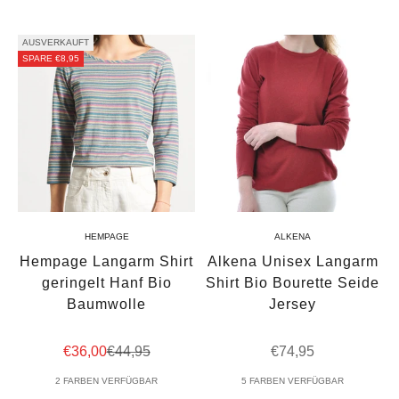
AUSVERKAUFT
SPARE €8,95
HEMPAGE
ALKENA
Hempage Langarm Shirt
Alkena Unisex Langarm
geringelt Hanf Bio
Shirt Bio Bourette Seide
Baumwolle
Jersey
Angebot
Regulärer Preis
Angebot
€36,00
€44,95
€74,95
2 FARBEN VERFÜGBAR
5 FARBEN VERFÜGBAR