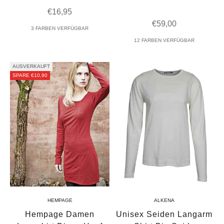
Angebot
€16,95
Angebot
€59,00
3 FARBEN VERFÜGBAR
12 FARBEN VERFÜGBAR
AUSVERKAUFT
SPARE €10,90
HEMPAGE
ALKENA
Hempage Damen
Unisex Seiden Langarm