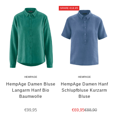
SPARE €18,95
HEMPAGE
HEMPAGE
HempAge Damen Bluse
HempAge Damen Hanf
Langarm Hanf Bio
Schlupfbluse Kurzarm
Baumwolle
Bluse
Angebot
Angebot
Regulärer Preis
€99,95
€69,95
€88,90