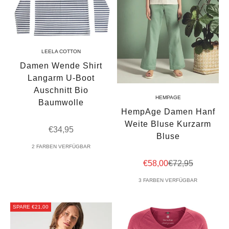
LEELA COTTON
Damen Wende Shirt
Langarm U-Boot
Auschnitt Bio
HEMPAGE
Baumwolle
HempAge Damen Hanf
Weite Bluse Kurzarm
Angebot
€34,95
Bluse
2 FARBEN VERFÜGBAR
Angebot
Regulärer Preis
€58,00
€72,95
3 FARBEN VERFÜGBAR
SPARE €21,00