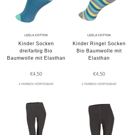
LEELA COTTON
LEELA COTTON
Kinder Socken
Kinder Ringel Socken
dreifarbig Bio
Bio Baumwolle mit
Baumwolle mit Elasthan
Elasthan
Angebot
Angebot
€4,50
€4,50
4 FARBEN VERFÜGBAR
2 FARBEN VERFÜGBAR