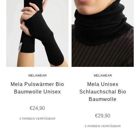
MELAWEAR
MELAWEAR
Mela Pulswärmer Bio
Mela Unisex
Baumwolle Unisex
Schlauchschal Bio
Baumwolle
Angebot
€24,90
Angebot
€29,90
3 FARBEN VERFÜGBAR
3 FARBEN VERFÜGBAR