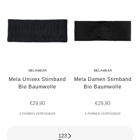
MELAWEAR
MELAWEAR
Mela Unisex Stirnband
Mela Damen Stirnband
Bio Baumwolle
Bio Baumwolle
Angebot
Angebot
€29,90
€29,90
4 FARBEN VERFÜGBAR
5 FARBEN VERFÜGBAR
1
2
3