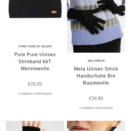
PURE PURE BY BAUER
Pure Pure Unisex
Stirnband kbT
MELAWEAR
Merinowolle
Mela Unisex Strick
Handschuhe Bio
Baumwolle
Angebot
€29,95
4 FARBEN VERFÜGBAR
Angebot
€34,90
4 FARBEN VERFÜGBAR