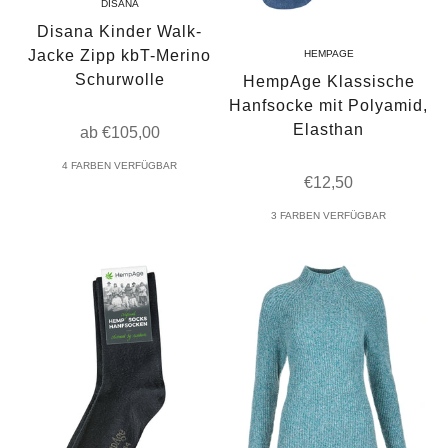
DISANA
Disana Kinder Walk-
Jacke Zipp kbT-Merino
HEMPAGE
Schurwolle
HempAge Klassische
Hanfsocke mit Polyamid,
Elasthan
Angebot
ab €105,00
4 FARBEN VERFÜGBAR
Angebot
€12,50
3 FARBEN VERFÜGBAR