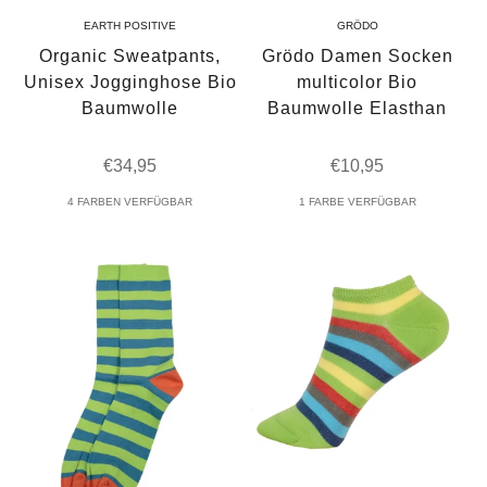
EARTH POSITIVE
GRÖDO
Organic Sweatpants,
Grödo Damen Socken
Unisex Jogginghose Bio
multicolor Bio
Baumwolle
Baumwolle Elasthan
Angebot
Angebot
€34,95
€10,95
4 FARBEN VERFÜGBAR
1 FARBE VERFÜGBAR