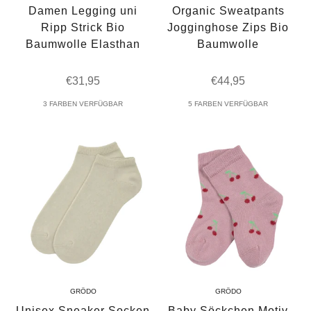
Damen Legging uni
Organic Sweatpants
Ripp Strick Bio
Jogginghose Zips Bio
Baumwolle Elasthan
Baumwolle
Angebot
Angebot
€31,95
€44,95
3 FARBEN VERFÜGBAR
5 FARBEN VERFÜGBAR
GRÖDO
GRÖDO
Unisex Sneaker Socken
Baby Söckchen Motiv