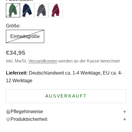
Salbei
Marine
Fels
Beere
Größe:
Einheitsgröße
Angebot
€34,95
inkl. MwSt.
Versandkosten
werden an der Kasse berechnet
Lieferzeit:
Deutschlandweit ca. 1-4 Werktage, EU ca. 4-
12 Werktage
AUSVERKAUFT
Pflegehinweise
Produktsicherheit