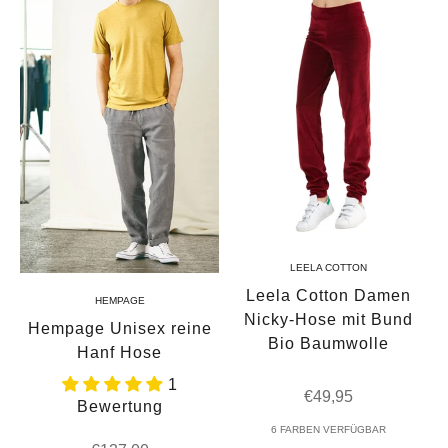
LEELA COTTON
Leela Cotton Damen
HEMPAGE
Nicky-Hose mit Bund
Hempage Unisex reine
Bio Baumwolle
Hanf Hose
1
Angebot
€49,95
Bewertung
6 FARBEN VERFÜGBAR