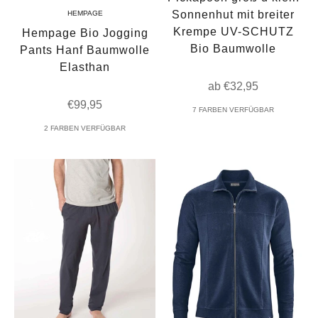
Sonnenhut mit breiter
HEMPAGE
Krempe UV-SCHUTZ
Hempage Bio Jogging
Bio Baumwolle
Pants Hanf Baumwolle
Elasthan
Angebot
ab €32,95
Angebot
€99,95
7 FARBEN VERFÜGBAR
2 FARBEN VERFÜGBAR