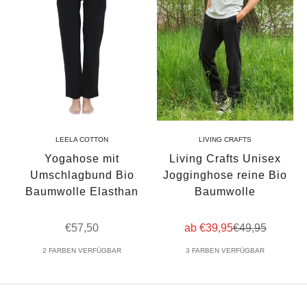
LEELA COTTON
LIVING CRAFTS
Yogahose mit
Living Crafts Unisex
Umschlagbund Bio
Jogginghose reine Bio
Baumwolle Elasthan
Baumwolle
Angebot
Angebot
Regulärer Prei
€57,50
ab €39,95
€49,95
2 FARBEN VERFÜGBAR
3 FARBEN VERFÜGBAR