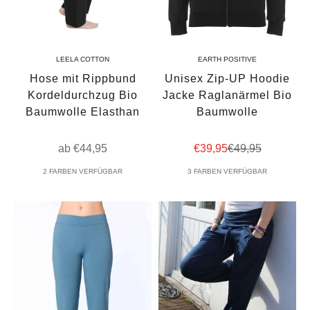
LEELA COTTON
EARTH POSITIVE
Hose mit Rippbund
Unisex Zip-UP Hoodie
Kordeldurchzug Bio
Jacke Raglanärmel Bio
Baumwolle Elasthan
Baumwolle
Angebot
Angebot
Regulärer Preis
ab €44,95
€39,95
€49,95
2 FARBEN VERFÜGBAR
3 FARBEN VERFÜGBAR