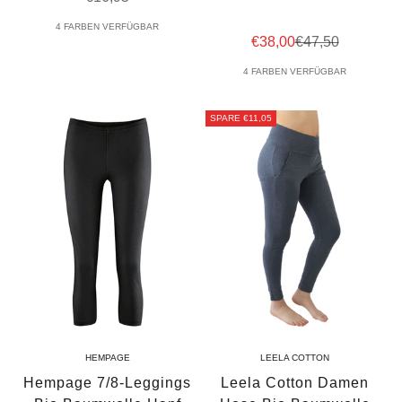
4 FARBEN VERFÜGBAR
Angebot
Regulärer Preis
€38,00
€47,50
4 FARBEN VERFÜGBAR
SPARE €11,05
HEMPAGE
LEELA COTTON
Hempage 7/8-Leggings
Leela Cotton Damen