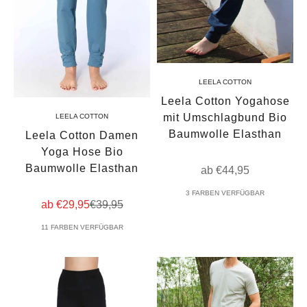
LEELA COTTON
Leela Cotton Yogahose
mit Umschlagbund Bio
LEELA COTTON
Baumwolle Elasthan
Leela Cotton Damen
Yoga Hose Bio
Baumwolle Elasthan
Angebot
ab €44,95
3 FARBEN VERFÜGBAR
Angebot
Regulärer Preis
ab €29,95
€39,95
11 FARBEN VERFÜGBAR