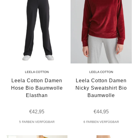
LEELA COTTON
LEELA COTTON
Leela Cotton Damen
Leela Cotton Damen
Hose Bio Baumwolle
Nicky Sweatshirt Bio
Elasthan
Baumwolle
Angebot
Angebot
€42,95
€44,95
5 FARBEN VERFÜGBAR
6 FARBEN VERFÜGBAR