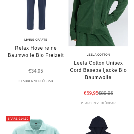
LIVING CRAFTS
Relax Hose reine
Baumwolle Bio Freizeit
LEELA COTTON
Leela Cotton Unisex
Cord Baseballjacke Bio
Angebot
€34,95
Baumwolle
2 FARBEN VERFÜGBAR
Angebot
Regulärer Preis
€59,95
€89,95
2 FARBEN VERFÜGBAR
SPARE €14,10