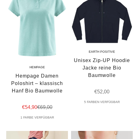
EARTH POSITIVE
Unisex Zip-UP Hoodie
Jacke reine Bio
HEMPAGE
Baumwolle
Hempage Damen
Poloshirt – klassisch
Hanf Bio Baumwolle
Angebot
€52,00
5 FARBEN VERFÜGBAR
Angebot
Regulärer Preis
€54,90
€69,00
1 FARBE VERFÜGBAR