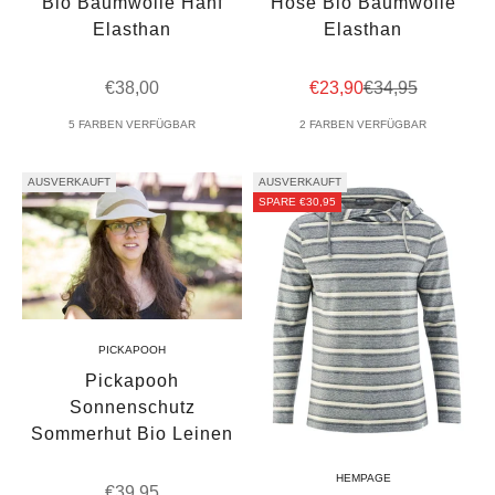
Bio Baumwolle Hanf
Hose Bio Baumwolle
Elasthan
Elasthan
Angebot
Angebot
Regulärer Preis
€38,00
€23,90
€34,95
5 FARBEN VERFÜGBAR
2 FARBEN VERFÜGBAR
AUSVERKAUFT
AUSVERKAUFT
SPARE €30,95
PICKAPOOH
Pickapooh
Sonnenschutz
Sommerhut Bio Leinen
HEMPAGE
Angebot
€39,95