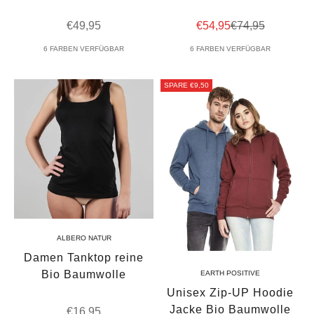
Angebot
Angebot
Regulärer Preis
€49,95
€54,95
€74,95
6 FARBEN VERFÜGBAR
6 FARBEN VERFÜGBAR
SPARE €9,50
ALBERO NATUR
Damen Tanktop reine
Bio Baumwolle
EARTH POSITIVE
Unisex Zip-UP Hoodie
Jacke Bio Baumwolle
Angebot
€16,95