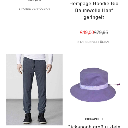
Hempage Hoodie Bio
1 FARBE VERFÜGBAR
Baumwolle Hanf
geringelt
Angebot
Regulärer Preis
€49,00
€79,95
2 FARBEN VERFÜGBAR
PICKAPOOH
Pickapooh groß u klein