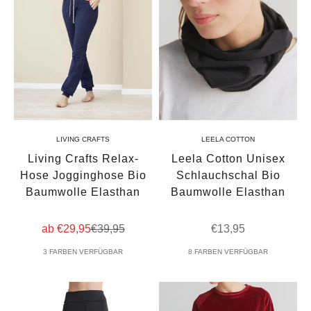
LIVING CRAFTS
LEELA COTTON
Living Crafts Relax-
Leela Cotton Unisex
Hose Jogginghose Bio
Schlauchschal Bio
Baumwolle Elasthan
Baumwolle Elasthan
Angebot
Regulärer Preis
Angebot
ab €29,95
€39,95
€13,95
3 FARBEN VERFÜGBAR
8 FARBEN VERFÜGBAR