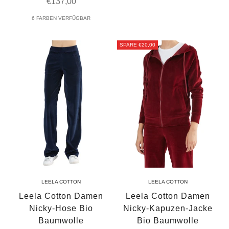
Angebot
€137,00
6 FARBEN VERFÜGBAR
SPARE €20,00
LEELA COTTON
LEELA COTTON
Leela Cotton Damen
Leela Cotton Damen
Nicky-Hose Bio
Nicky-Kapuzen-Jacke
Baumwolle
Bio Baumwolle