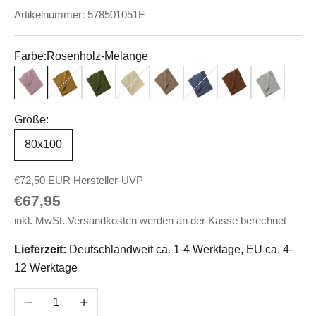
Artikelnummer: 578501051E
Farbe:
Rosenholz-Melange
Rosenholz-Melange
Safran-Melange
Schilf-Melange
Natur
Walnuss-Melange
Blau-Melange
Zimt-Melange
Hellgrau-Me
Größe:
80x100
€72,50 EUR Hersteller-UVP
Angebot
€67,95
inkl. MwSt.
Versandkosten
werden an der Kasse berechnet
Lieferzeit:
Deutschlandweit ca. 1-4 Werktage, EU ca. 4-
12 Werktage
Anzahl verringern
Anzahl erhöhen