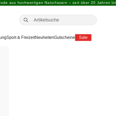
ode aus hochwertigen Naturfasern – seit über 20 Jahren lok
dung
Sport & Freizeit
Neuheiten
Gutscheine
Sale