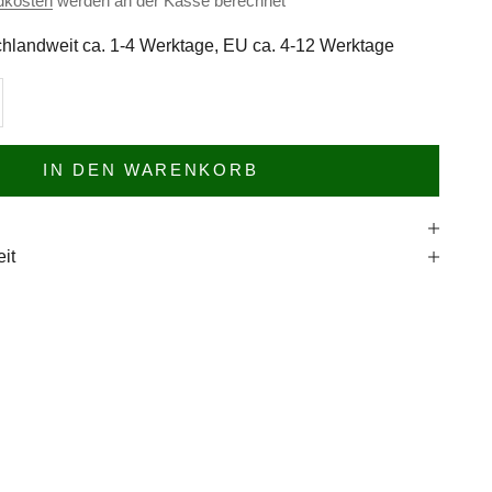
dkosten
werden an der Kasse berechnet
hlandweit ca. 1-4 Werktage, EU ca. 4-12 Werktage
n
l erhöhen
IN DEN WARENKORB
e
it