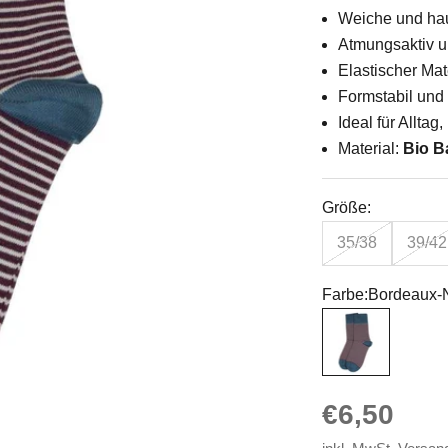
Weiche und hau
Atmungsaktiv 
Elastischer Mat
Formstabil und
Ideal für Alltag
Material:
Bio B
Größe:
35/38
39/42
Farbe:
Bordeaux-
Bordeaux-Natur
Angebot
€6,50