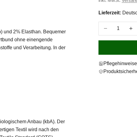
inkl. MwSt.
Versan
Lieferzeit:
Deutsc
Anzahl verringer
Anzah
o) und 2% Elasthan. Bequemer
ortbund ohne einengende
offe und Verarbeitung. In der
Pflegehinweis
Produktsicherhe
biologischem Anbau (kbA). Der
tigen Textil wird nach den