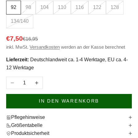
92
98
104
110
116
122
128
134/140
Angebot
€7,50
Regulärer Preis
€16,95
inkl. MwSt.
Versandkosten
werden an der Kasse berechnet
Lieferzeit:
Deutschlandweit ca. 1-4 Werktage, EU ca. 4-
12 Werktage
Anzahl verringern
Anzahl erhöhen
IN DEN WARENKORB
Pflegehinweise
Größentabelle
Produktsicherheit