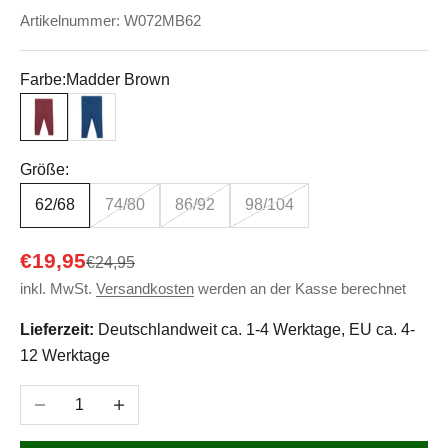
Artikelnummer: W072MB62
Farbe:
Madder Brown
Madder Brown
Ocean
Größe:
62/68
74/80
86/92
98/104
Angebot
€19,95
Regulärer Preis
€24,95
inkl. MwSt.
Versandkosten
werden an der Kasse berechnet
Lieferzeit:
Deutschlandweit ca. 1-4 Werktage, EU ca. 4-
12 Werktage
Anzahl verringern
Anzahl erhöhen