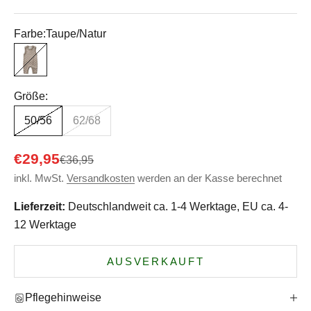
Farbe:
Taupe/Natur
Taupe/Natur
Größe:
50/56
62/68
Angebot
€29,95
Regulärer Preis
€36,95
inkl. MwSt.
Versandkosten
werden an der Kasse berechnet
Lieferzeit:
Deutschlandweit ca. 1-4 Werktage, EU ca. 4-
12 Werktage
AUSVERKAUFT
Pflegehinweise