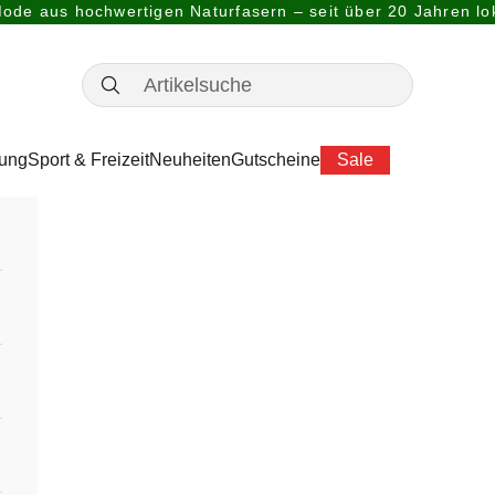
ode aus hochwertigen Naturfasern – seit über 20 Jahren lok
dung
Sport & Freizeit
Neuheiten
Gutscheine
Sale