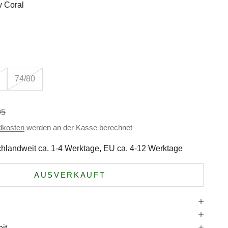
y Coral
l
74/80
ärer Preis
95
dkosten
werden an der Kasse berechnet
hlandweit ca. 1-4 Werktage, EU ca. 4-12 Werktage
AUSVERKAUFT
e
it