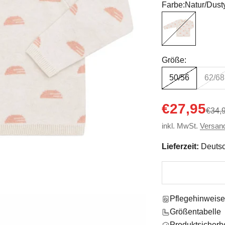
Farbe:
Natur/Dust
Natur/Dusty Cora
Größe:
50/56
62/68
Angebot
€27,95
Regul
€34,
inkl. MwSt.
Versan
Lieferzeit:
Deutsc
Pflegehinweis
Größentabelle
Produktsicherhe