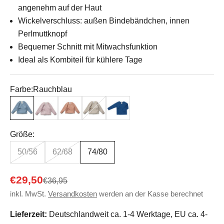
angenehm auf der Haut
Wickelverschluss: außen Bindebändchen, innen
Perlmuttknopf
Bequemer Schnitt mit Mitwachsfunktion
Ideal als Kombiteil für kühlere Tage
Farbe:
Rauchblau
Rauchblau
Rosa
ziegel
Oyster Grey
Ocean
Größe:
50/56
62/68
74/80
Angebot
€29,50
Regulärer Preis
€36,95
inkl. MwSt.
Versandkosten
werden an der Kasse berechnet
Lieferzeit:
Deutschlandweit ca. 1-4 Werktage, EU ca. 4-