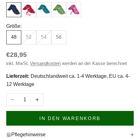
Marine
Rot
Green Slate
Grün Tee
Azalea
Größe:
48
52
54
56
Angebot
€28,95
inkl. MwSt.
Versandkosten
werden an der Kasse berechnet
Lieferzeit:
Deutschlandweit ca. 1-4 Werktage, EU ca. 4-
12 Werktage
Anzahl verringern
Anzahl erhöhen
IN DEN WARENKORB
Pflegehinweise