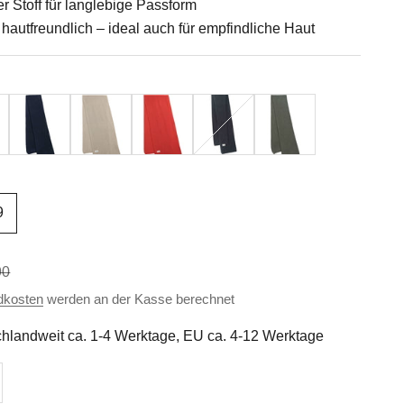
 Stoff für langlebige Passform
hautfreundlich – ideal auch für empfindliche Haut
elange
Navy
Kiesel Melange
Red Apple
Anthrazit Melange
Grün Melange
9
ärer Preis
90
dkosten
werden an der Kasse berechnet
hlandweit ca. 1-4 Werktage, EU ca. 4-12 Werktage
n
l erhöhen