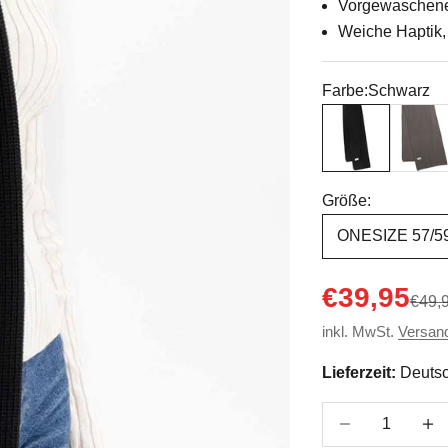
Vorgewaschener
Weiche Haptik, 
Farbe:
Schwarz
Schwarz
Bear M
Größe:
ONESIZE 57/5
Angebot
€39,95
Regul
€49,
inkl. MwSt.
Versan
Lieferzeit:
Deutsc
Anzahl verringer
Anzah