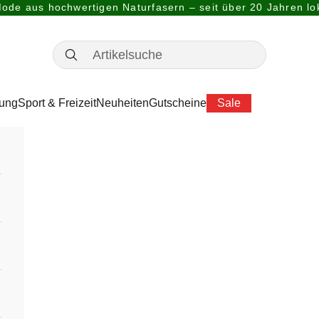
ode aus hochwertigen Naturfasern – seit über 20 Jahren lok
dung
Sport & Freizeit
Neuheiten
Gutscheine
Sale