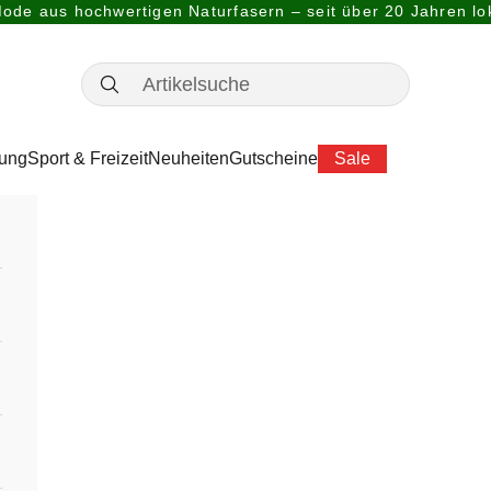
ode aus hochwertigen Naturfasern – seit über 20 Jahren lok
dung
Sport & Freizeit
Neuheiten
Gutscheine
Sale