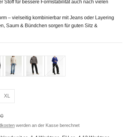
Stoff für bessere Formstabilität auch nach vielen
rm – vielseitig kombinierbar mit Jeans oder Layering
en, Saum & Bündchen sorgen für guten Sitz &
z
Cream Melange
Bear Melange
Bold Blue
XL
ärer Preis
90
dkosten
werden an der Kasse berechnet