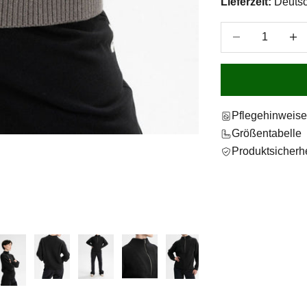
Lieferzeit:
Deutsc
Anzahl verringer
Anzah
Pflegehinweis
Größentabelle
Produktsicherhe