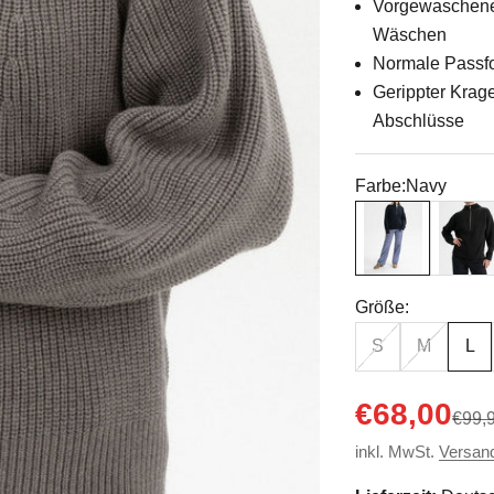
Vorgewaschener 
Wäschen
Normale Passfo
Gerippter Krag
Abschlüsse
Farbe:
Navy
Navy
Schwar
Größe:
S
M
L
Angebot
€68,00
Regul
€99,
inkl. MwSt.
Versan