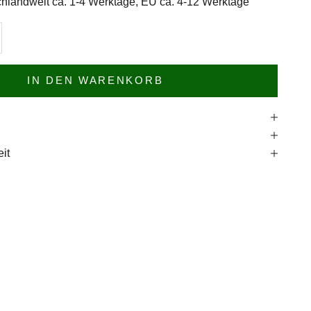
hlandweit ca. 1-4 Werktage, EU ca. 4-12 Werktage
n
l erhöhen
IN DEN WARENKORB
e
it