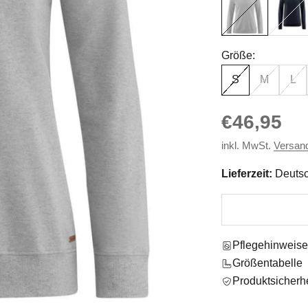
Größe:
S
M
L
Angebot
€46,95
inkl. MwSt.
Versan
Lieferzeit:
Deutsc
Pflegehinweis
Größentabelle
Produktsicherhe