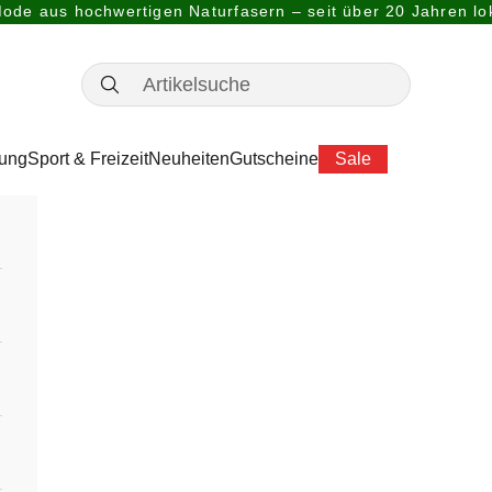
ode aus hochwertigen Naturfasern – seit über 20 Jahren lok
dung
Sport & Freizeit
Neuheiten
Gutscheine
Sale