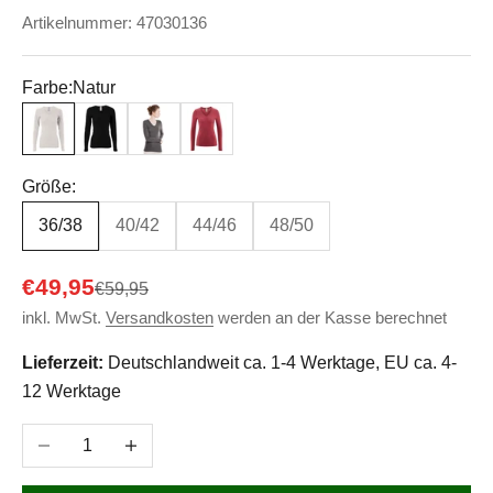
Artikelnummer: 47030136
Farbe:
Natur
Natur
Schwarz
Holzkohle
Garnet Red
Größe:
36/38
40/42
44/46
48/50
Angebot
€49,95
Regulärer Preis
€59,95
inkl. MwSt.
Versandkosten
werden an der Kasse berechnet
Lieferzeit:
Deutschlandweit ca. 1-4 Werktage, EU ca. 4-
12 Werktage
Anzahl verringern
Anzahl erhöhen