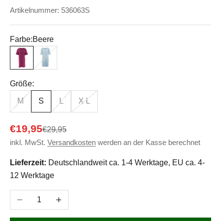
Artikelnummer: 536063S
Farbe:
Beere
Beere
Hellblau
Größe:
M
S
L
X L
Angebot
€19,95
Regulärer Preis
€29,95
inkl. MwSt.
Versandkosten
werden an der Kasse berechnet
Lieferzeit:
Deutschlandweit ca. 1-4 Werktage, EU ca. 4-
12 Werktage
Anzahl verringern
Anzahl erhöhen