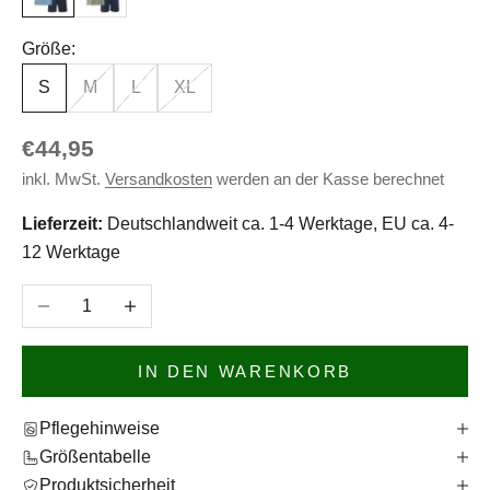
Größe:
S
M
L
XL
Angebot
€44,95
inkl. MwSt.
Versandkosten
werden an der Kasse berechnet
Lieferzeit:
Deutschlandweit ca. 1-4 Werktage, EU ca. 4-
12 Werktage
Anzahl verringern
Anzahl erhöhen
IN DEN WARENKORB
Pflegehinweise
Größentabelle
Produktsicherheit