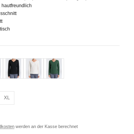
 hautfreundlich
sschnitt
tt
tisch
Schwarz
Naturweiß
Tannennadel
XL
dkosten
werden an der Kasse berechnet