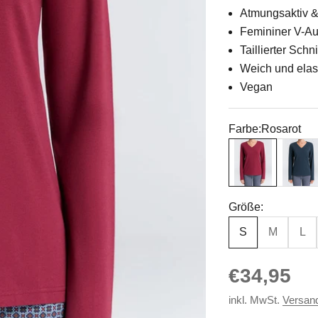
Atmungsaktiv &
Femininer V-Au
Taillierter Schni
Weich und elas
Vegan
Farbe:
Rosarot
Rosarot
Navy
Größe:
S
M
L
Angebot
€34,95
inkl. MwSt.
Versan