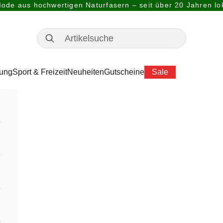
ode aus hochwertigen Naturfasern – seit über 20 Jahren lok
dung
Sport & Freizeit
Neuheiten
Gutscheine
Sale