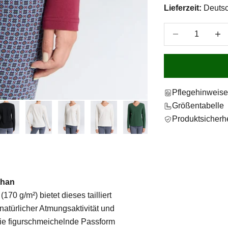
Lieferzeit:
Deutsc
Anzahl verringer
Anzah
Pflegehinweis
Größentabelle
Produktsicherhe
than
70 g/m²) bietet dieses tailliert
atürlicher Atmungsaktivität und
die figurschmeichelnde Passform