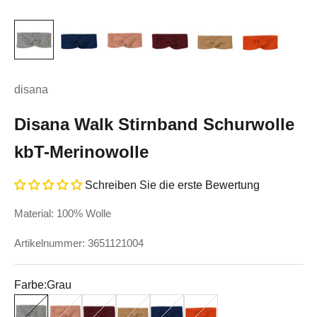
disana
Disana Walk Stirnband Schurwolle
kbT-Merinowolle
Schreiben Sie die erste Bewertung
Material: 100% Wolle
Artikelnummer: 3651121004
Farbe:
Grau
Grau
Rose
Cassis
Karamell
Marineblau
Orange