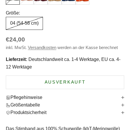
Größe:
04 (54-58 cm)
Angebot
€24,00
inkl. MwSt.
Versandkosten
werden an der Kasse berechnet
Lieferzeit:
Deutschlandweit ca. 1-4 Werktage, EU ca. 4-
12 Werktage
AUSVERKAUFT
Pflegehinweise
Größentabelle
Produktsicherheit
Das Stirnband aus 100% Schurwolle (kbT-Merinowolle)