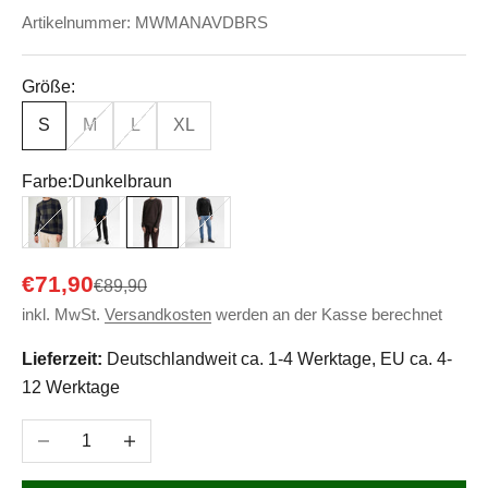
Artikelnummer: MWMANAVDBRS
Größe:
S
M
L
XL
Farbe:
Dunkelbraun
Green-Navy-Check
Navy
Dunkelbraun
Schwarz
Angebot
€71,90
Regulärer Preis
€89,90
inkl. MwSt.
Versandkosten
werden an der Kasse berechnet
Lieferzeit:
Deutschlandweit ca. 1-4 Werktage, EU ca. 4-
12 Werktage
Anzahl verringern
Anzahl erhöhen