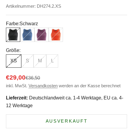
Artikelnummer: DH274.2.XS
Farbe:
Schwarz
Schwarz
Blueberry
Purple
Brick
Größe:
XS
S
M
L
Angebot
€29,00
Regulärer Preis
€36,50
inkl. MwSt.
Versandkosten
werden an der Kasse berechnet
Lieferzeit:
Deutschlandweit ca. 1-4 Werktage, EU ca. 4-
12 Werktage
AUSVERKAUFT