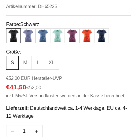
Artikelnummer: DH6522S
Farbe:
Schwarz
Schwarz
Lavendel
Blueberry
Salbei
Purple
Brick
Navy
Größe:
S
M
L
XL
€52,00 EUR Hersteller-UVP
Angebot
€41,50
Regulärer Preis
€52,00
inkl. MwSt.
Versandkosten
werden an der Kasse berechnet
Lieferzeit:
Deutschlandweit ca. 1-4 Werktage, EU ca. 4-
12 Werktage
Anzahl verringern
Anzahl erhöhen