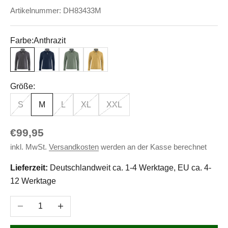
Artikelnummer: DH83433M
Farbe:
Anthrazit
Anthrazit
Navy
Thymian
Dijon
Größe:
S
M
L
XL
XXL
Angebot
€99,95
inkl. MwSt.
Versandkosten
werden an der Kasse berechnet
Lieferzeit:
Deutschlandweit ca. 1-4 Werktage, EU ca. 4-
12 Werktage
Anzahl verringern
Anzahl erhöhen