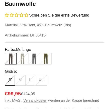
Baumwolle
Schreiben Sie die erste Bewertung
Material: 55% Hanf, 45% Baumwolle (Bio)
Artikelnummer: DH5541S
Farbe:
Melange
Melange
Natur-Kariert
Taupe-Kariert
Peat-Kariert
Größe:
S
M
L
XL
Angebot
€99,95
Regulärer Preis
€124,95
inkl. MwSt.
Versandkosten
werden an der Kasse berechnet