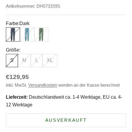
Artikelnummer: DH573159S
Farbe:
Dark
Dark
Wave
Herb
Größe:
S
M
L
XL
Angebot
€129,95
inkl. MwSt.
Versandkosten
werden an der Kasse berechnet
Lieferzeit:
Deutschlandweit ca. 1-4 Werktage, EU ca. 4-
12 Werktage
AUSVERKAUFT