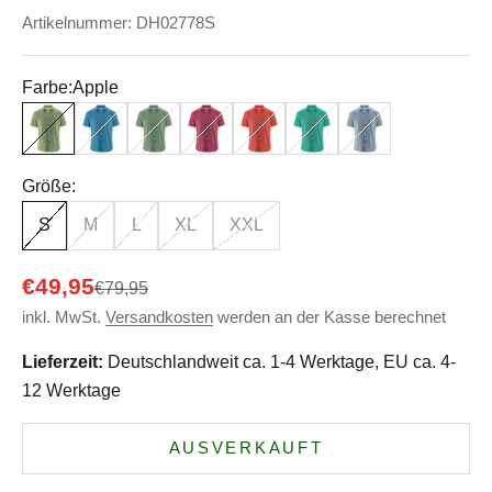
Artikelnummer: DH02778S
Farbe:
Apple
Apple
Atlantik
Cactus
Sangria
Crab
Emerald
Indigo-Melange
Größe:
S
M
L
XL
XXL
Angebot
€49,95
Regulärer Preis
€79,95
inkl. MwSt.
Versandkosten
werden an der Kasse berechnet
Lieferzeit:
Deutschlandweit ca. 1-4 Werktage, EU ca. 4-
12 Werktage
AUSVERKAUFT