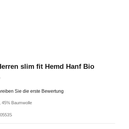
rren slim fit Hemd Hanf Bio
e
reiben Sie die erste Bewertung
f, 45% Baumwolle
H0553S