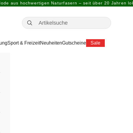
ode aus hochwertigen Naturfasern – seit über 20 Jahren lok
dung
Sport & Freizeit
Neuheiten
Gutscheine
Sale