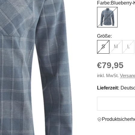
Farbe:
Blueberry-K
Blueberry-Kariert
Größe:
S
M
L
Angebot
€79,95
inkl. MwSt.
Versan
Lieferzeit:
Deutsc
Produktsicherhe