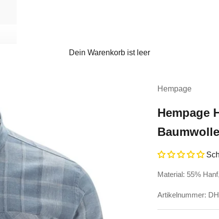
Dein Warenkorb ist leer
Hempage
Hempage He
Baumwoll
Sch
Material: 55% Han
Artikelnummer: D