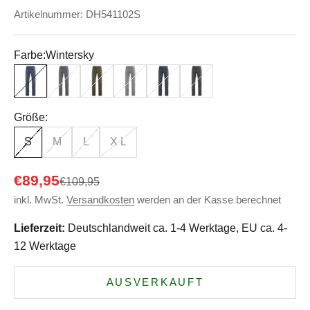
Artikelnummer: DH541102S
Farbe:
Wintersky
Wintersky
Stone
Wolf
Taupe
Dark
Anthrazit
Größe:
S
M
L
X L
Angebot
€89,95
Regulärer Preis
€109,95
inkl. MwSt.
Versandkosten
werden an der Kasse berechnet
Lieferzeit:
Deutschlandweit ca. 1-4 Werktage, EU ca. 4-
12 Werktage
AUSVERKAUFT