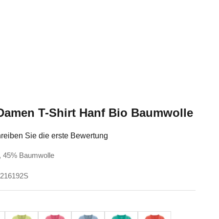
amen T-Shirt Hanf Bio Baumwolle
reiben Sie die erste Bewertung
f, 45% Baumwolle
H216192S
Lind
Hibiskus
Smoke
Emerald
Crab