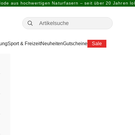
ode aus hochwertigen Naturfasern – seit über 20 Jahren lok
dung
Sport & Freizeit
Neuheiten
Gutscheine
Sale