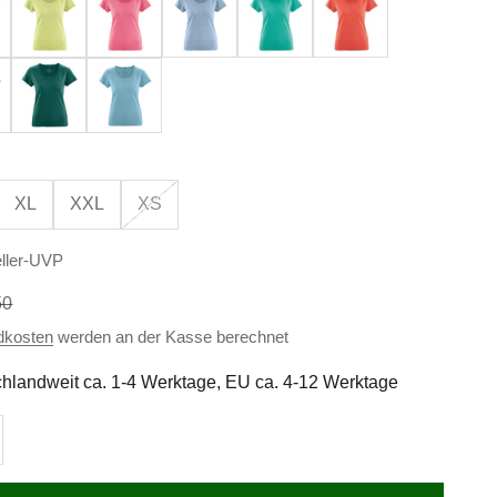
Spruce
Wave
XL
XXL
XS
ller-UVP
ärer Preis
50
dkosten
werden an der Kasse berechnet
hlandweit ca. 1-4 Werktage, EU ca. 4-12 Werktage
n
l erhöhen