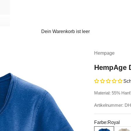
Dein Warenkorb ist leer
Hempage
HempAge D
Sch
Material: 55% Han
Artikelnummer: D
Farbe:
Royal
Royal
Distel