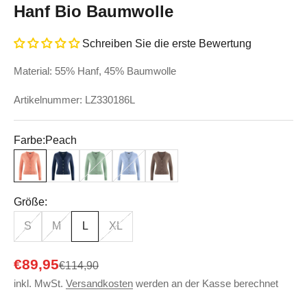
Hanf Bio Baumwolle
Schreiben Sie die erste Bewertung
Material: 55% Hanf, 45% Baumwolle
Artikelnummer: LZ330186L
Farbe:
Peach
Peach
Navy
Menta
Water
Dust
Größe:
S
M
L
XL
Angebot
€89,95
Regulärer Preis
€114,90
inkl. MwSt.
Versandkosten
werden an der Kasse berechnet