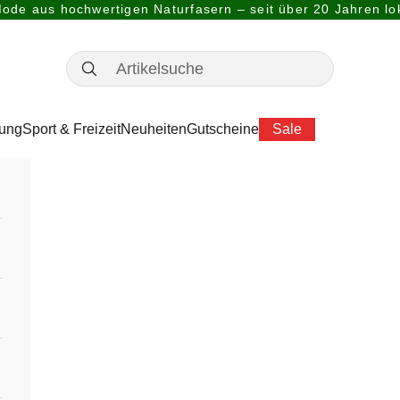
ode aus hochwertigen Naturfasern – seit über 20 Jahren lok
dung
Sport & Freizeit
Neuheiten
Gutscheine
Sale