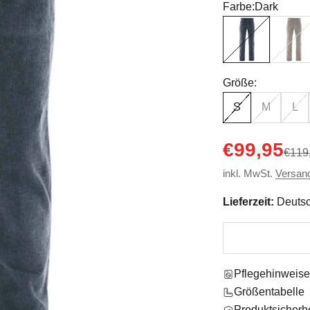
Farbe:
Dark
Dark
Mud
Größe:
S
M
L
Angebot
€99,95
Regul
€119
inkl. MwSt.
Versan
Lieferzeit:
Deutsc
Pflegehinweis
Größentabelle
Produktsicherhe