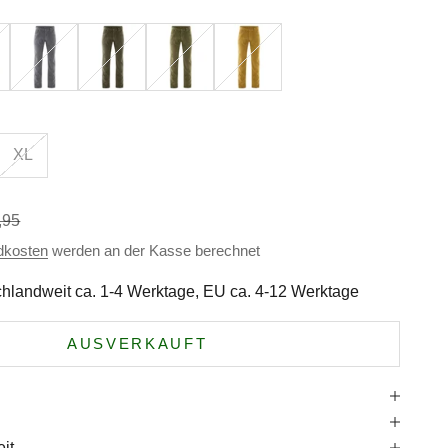
Stone
Wolf
Peat
Peanut
XL
ärer Preis
,95
dkosten
werden an der Kasse berechnet
hlandweit ca. 1-4 Werktage, EU ca. 4-12 Werktage
AUSVERKAUFT
e
it