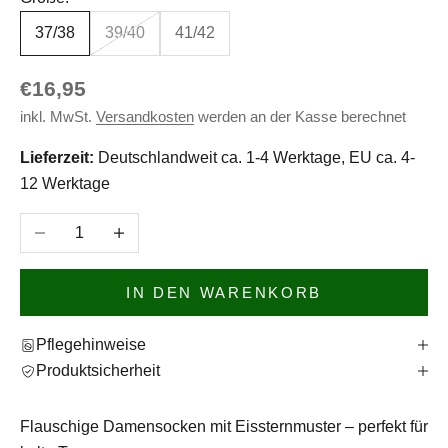
37/38
39/40
41/42
Angebot
€16,95
inkl. MwSt.
Versandkosten
werden an der Kasse berechnet
Lieferzeit:
Deutschlandweit ca. 1-4 Werktage, EU ca. 4-
12 Werktage
Anzahl verringern
Anzahl erhöhen
IN DEN WARENKORB
Pflegehinweise
Produktsicherheit
Flauschige Damensocken mit Eissternmuster – perfekt für