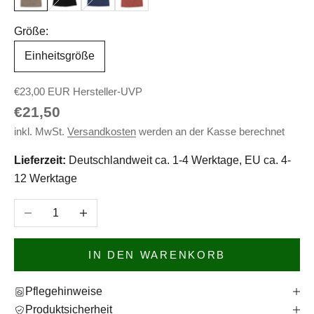
Größe:
Einheitsgröße
€23,00 EUR Hersteller-UVP
Angebot
€21,50
inkl. MwSt.
Versandkosten
werden an der Kasse berechnet
Lieferzeit:
Deutschlandweit ca. 1-4 Werktage, EU ca. 4-
12 Werktage
Anzahl verringern
Anzahl erhöhen
IN DEN WARENKORB
Pflegehinweise
Produktsicherheit