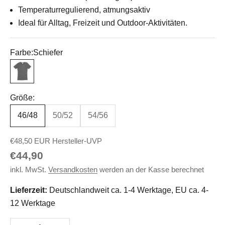
Temperaturregulierend, atmungsaktiv
Ideal für Alltag, Freizeit und Outdoor-Aktivitäten.
Farbe:
Schiefer
Schiefer
Größe:
46/48
50/52
54/56
€48,50 EUR Hersteller-UVP
Angebot
€44,90
inkl. MwSt.
Versandkosten
werden an der Kasse berechnet
Lieferzeit:
Deutschlandweit ca. 1-4 Werktage, EU ca. 4-
12 Werktage
Anzahl verringern
Anzahl erhöhen