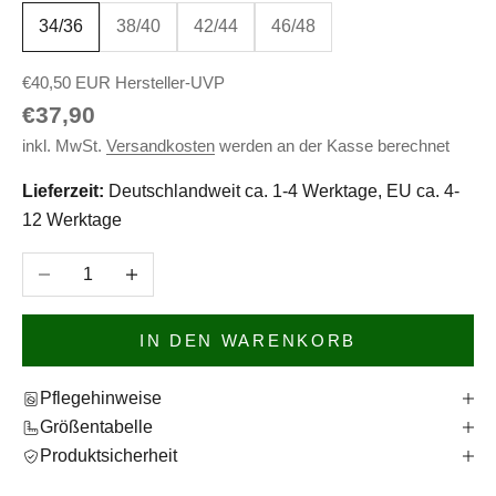
34/36
38/40
42/44
46/48
€40,50 EUR Hersteller-UVP
Angebot
€37,90
inkl. MwSt.
Versandkosten
werden an der Kasse berechnet
Lieferzeit:
Deutschlandweit ca. 1-4 Werktage, EU ca. 4-
12 Werktage
Anzahl verringern
Anzahl erhöhen
IN DEN WARENKORB
Pflegehinweise
Größentabelle
Produktsicherheit