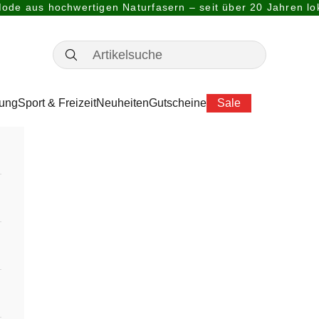
ode aus hochwertigen Naturfasern – seit über 20 Jahren lok
dung
Sport & Freizeit
Neuheiten
Gutscheine
Sale