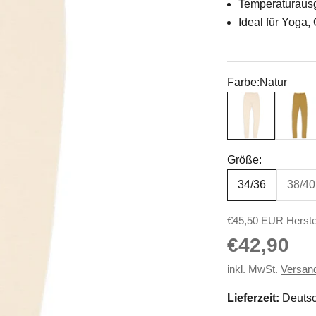
Temperaturausg
Ideal für Yoga
Farbe:
Natur
Natur
Safran-
Größe:
34/36
38/40
€45,50 EUR Herste
Angebot
€42,90
inkl. MwSt.
Versan
Lieferzeit:
Deutsc