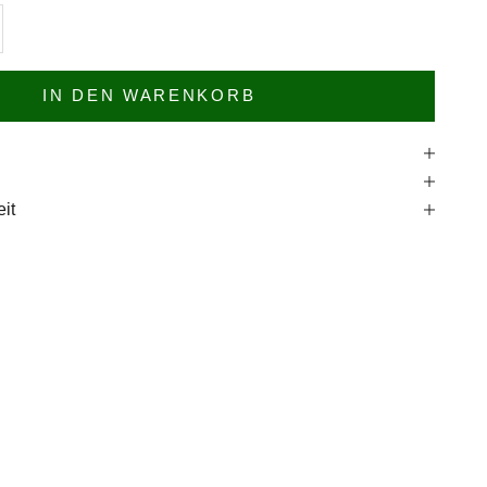
n
l erhöhen
IN DEN WARENKORB
e
it