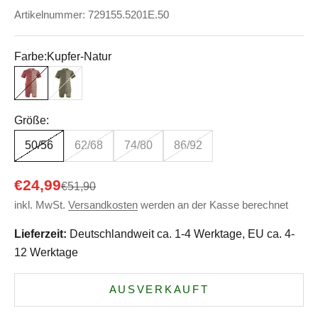
Artikelnummer: 729155.5201E.50
Farbe:
Kupfer-Natur
Kupfer-Natur
Olive-Natur
Größe:
50/56
62/68
74/80
86/92
Angebot
€24,99
Regulärer Preis
€51,90
inkl. MwSt.
Versandkosten
werden an der Kasse berechnet
Lieferzeit:
Deutschlandweit ca. 1-4 Werktage, EU ca. 4-
12 Werktage
AUSVERKAUFT