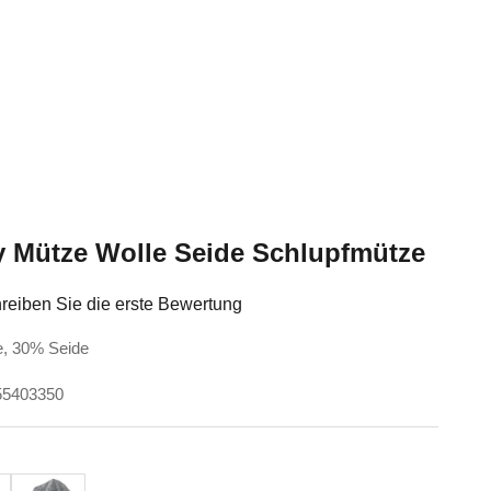
 Mütze Wolle Seide Schlupfmütze
reiben Sie die erste Bewertung
e, 30% Seide
55403350
u
e
Hellgrau-Melange