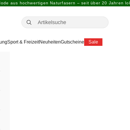
ode aus hochwertigen Naturfasern – seit über 20 Jahren lok
dung
Sport & Freizeit
Neuheiten
Gutscheine
Sale