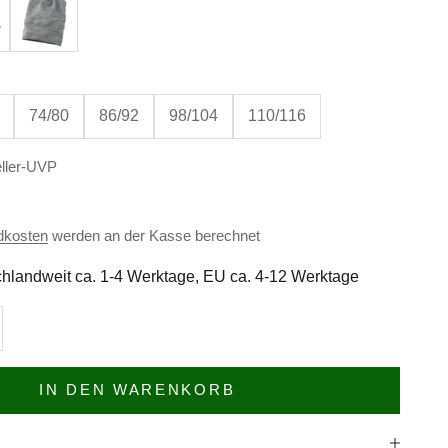
74/80
86/92
98/104
110/116
ller-UVP
dkosten
werden an der Kasse berechnet
hlandweit ca. 1-4 Werktage, EU ca. 4-12 Werktage
n
l erhöhen
IN DEN WARENKORB
e