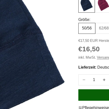
Größe:
50/56
62/68
€17,50 EUR Herste
Angebot
€16,50
inkl. MwSt.
Versan
Lieferzeit:
Deutsc
Anzahl verringer
Anzah
Pflegehinweis