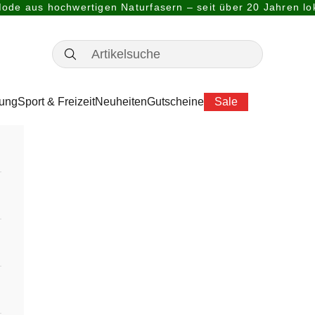
ode aus hochwertigen Naturfasern – seit über 20 Jahren lok
dung
Sport & Freizeit
Neuheiten
Gutscheine
Sale