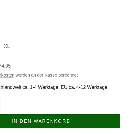
XL
ulärer Preis
74,95
dkosten
werden an der Kasse berechnet
hlandweit ca. 1-4 Werktage, EU ca. 4-12 Werktage
n
l erhöhen
IN DEN WARENKORB