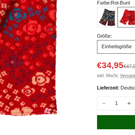
Farbe:
Rot-Bunt
Schwarz-Bunt
Rot-Bun
Größe:
Einheitsgröße
Angebot
€34,95
Regul
€47,
inkl. MwSt.
Versan
Lieferzeit:
Deutsc
Anzahl verringer
Anzah