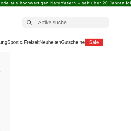
ode aus hochwertigen Naturfasern – seit über 20 Jahren lok
dung
Sport & Freizeit
Neuheiten
Gutscheine
Sale