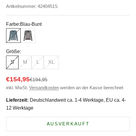
Artikelnummer: 4240451S
Farbe:
Blau-Bunt
Blau-Bunt
Schwarz-Bunt
Größe:
S
M
L
XL
Angebot
€154,95
Regulärer Preis
€194,95
inkl. MwSt.
Versandkosten
werden an der Kasse berechnet
Lieferzeit:
Deutschlandweit ca. 1-4 Werktage, EU ca. 4-
12 Werktage
AUSVERKAUFT