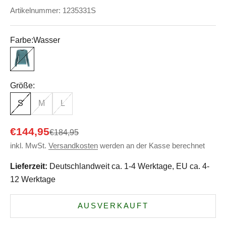
Artikelnummer: 1235331S
Farbe:
Wasser
Wasser
Größe:
S
M
L
Angebot
€144,95
Regulärer Preis
€184,95
inkl. MwSt.
Versandkosten
werden an der Kasse berechnet
Lieferzeit:
Deutschlandweit ca. 1-4 Werktage, EU ca. 4-
12 Werktage
AUSVERKAUFT