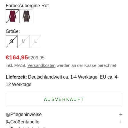
Farbe:
Aubergine-Rot
Aubergine-Rot
Schwarz-Grau
Größe:
S
M
L
Angebot
€164,95
Regulärer Preis
€209,95
inkl. MwSt.
Versandkosten
werden an der Kasse berechnet
Lieferzeit:
Deutschlandweit ca. 1-4 Werktage, EU ca. 4-
12 Werktage
AUSVERKAUFT
Pflegehinweise
Größentabelle