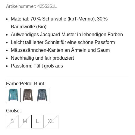
Artikelnummer: 4255351L
Material: 70 % Schurwolle (kbT-Merino), 30 %
Baumwolle (Bio)
Aufwendiges Jacquard-Muster in lebendigen Farben
Leicht taillierter Schnitt für eine schöne Passform
Mäusezähnchen-Kanten an Ärmeln und Saum
Nachhaltig und fair produziert
Passform: Fällt groß aus
Farbe:
Petrol-Bunt
Petrol-Bunt
Schwarz-Bunt
Marine-Bunt
Größe:
S
M
L
XL