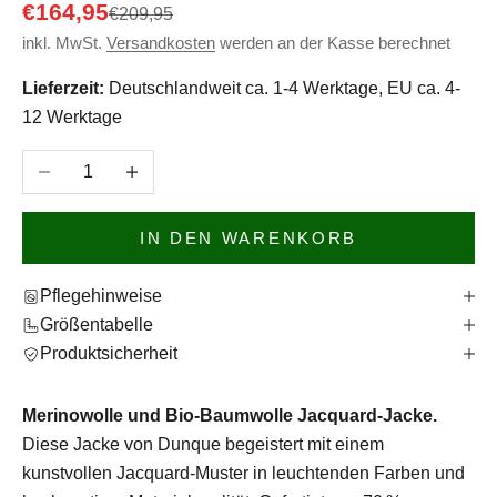
Angebot
€164,95
Regulärer Preis
€209,95
inkl. MwSt.
Versandkosten
werden an der Kasse berechnet
Lieferzeit:
Deutschlandweit ca. 1-4 Werktage, EU ca. 4-
12 Werktage
Anzahl verringern
Anzahl erhöhen
IN DEN WARENKORB
Pflegehinweise
Größentabelle
Produktsicherheit
Merinowolle und Bio-Baumwolle Jacquard-Jacke.
Diese Jacke von Dunque begeistert mit einem
kunstvollen Jacquard-Muster in leuchtenden Farben und