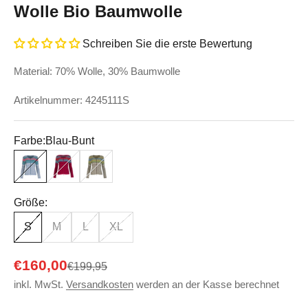
Wolle Bio Baumwolle
Schreiben Sie die erste Bewertung
Material: 70% Wolle, 30% Baumwolle
Artikelnummer: 4245111S
Farbe:
Blau-Bunt
Blau-Bunt
Rot-Bunt
Verde-Bunt
Größe:
S
M
L
XL
Angebot
€160,00
Regulärer Preis
€199,95
inkl. MwSt.
Versandkosten
werden an der Kasse berechnet