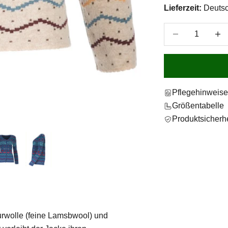
Lieferzeit:
Deutsc
Anzahl verringer
Anzah
Pflegehinweis
Größentabelle
Produktsicherhe
hurwolle (feine Lamsbwool) und