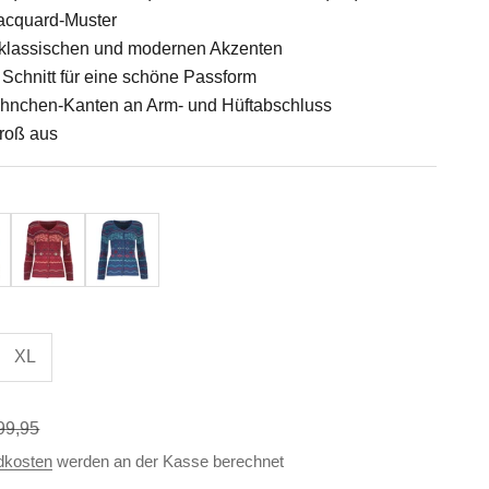
Jacquard-Muster
it klassischen und modernen Akzenten
er Schnitt für eine schöne Passform
hnchen-Kanten an Arm- und Hüftabschluss
groß aus
nt
Beere-Bunt
Blau-Bunt
XL
ulärer Preis
99,95
dkosten
werden an der Kasse berechnet