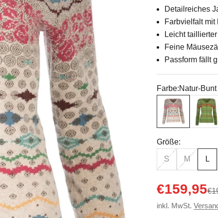
Detailreiches 
Farbvielfalt m
Leicht tailliert
Feine Mäusezä
Passform fällt 
Farbe:
Natur-Bunt
Natur-Bunt
Grün-bu
Größe:
S
M
L
Angebot
€159,95
Reg
€1
inkl. MwSt.
Versan