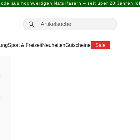
ode aus hochwertigen Naturfasern – seit über 20 Jahren lok
dung
Sport & Freizeit
Neuheiten
Gutscheine
Sale