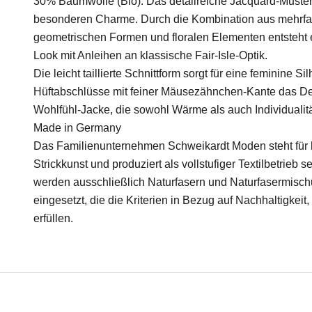
30% Baumwolle (Bio). Das detailreiche Jacquard-Muster 
besonderen Charme. Durch die Kombination aus mehrfar
geometrischen Formen und floralen Elementen entsteht e
Look mit Anleihen an klassische Fair-Isle-Optik.
Die leicht taillierte Schnittform sorgt für eine feminine 
Hüftabschlüsse mit feiner Mäusezähnchen-Kante das Des
Wohlfühl-Jacke, die sowohl Wärme als auch Individualitä
Made in Germany
Das Familienunternehmen Schweikardt Moden steht für ho
Strickkunst und produziert als vollstufiger Textilbetrieb 
werden ausschließlich Naturfasern und Naturfasermischu
eingesetzt, die die Kriterien in Bezug auf Nachhaltigkei
erfüllen.