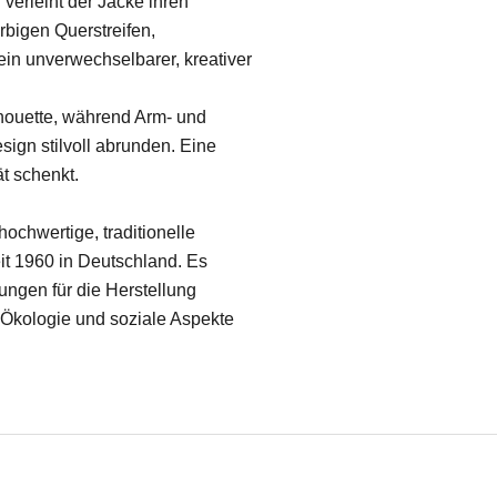
verleiht der Jacke ihren
bigen Querstreifen,
in unverwechselbarer, kreativer
Silhouette, während Arm- und
ign stilvoll abrunden. Eine
t schenkt.
chwertige, traditionelle
seit 1960 in Deutschland. Es
ngen für die Herstellung
t, Ökologie und soziale Aspekte