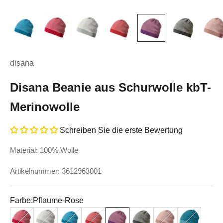
disana
Disana Beanie aus Schurwolle kbT-
Merinowolle
Schreiben Sie die erste Bewertung
Material: 100% Wolle
Artikelnummer: 3612963001
Farbe:
Pflaume-Rose
Rot
Grau-Natur
Blau-Natur
Rot-Rose
Pflaume-Rose
Anthrazit-Grau
Rose-Natur
Lagoon-Blau