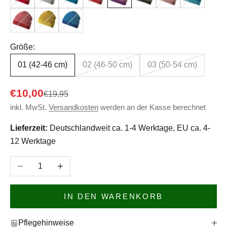
Bordeaux-Rose
Curry-Gold
Marine-Lagoon
Größe:
01 (42-46 cm)
02 (46-50 cm)
03 (50-54 cm)
Angebot
€10,00
Regulärer Preis
€19,95
inkl. MwSt.
Versandkosten
werden an der Kasse berechnet
Lieferzeit:
Deutschlandweit ca. 1-4 Werktage, EU ca. 4-
12 Werktage
Anzahl verringern
Anzahl erhöhen
IN DEN WARENKORB
Pflegehinweise