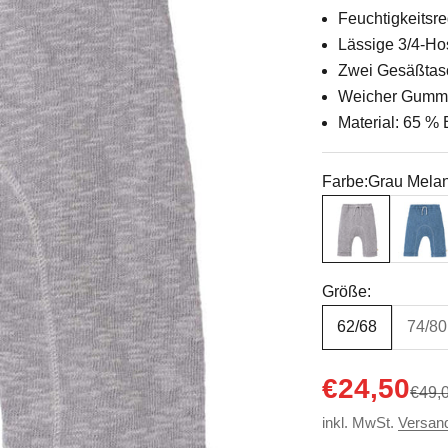
Feuchtigkeitsr
Lässige 3/4-Hos
Zwei Gesäßtasc
Weicher Gummib
Material: 65 %
Farbe:
Grau Mela
Grau Melange
Tauben
Größe:
62/68
74/80
Angebot
€24,50
Regul
€49,
inkl. MwSt.
Versan