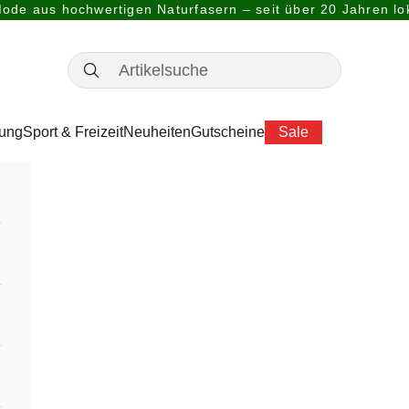
ode aus hochwertigen Naturfasern – seit über 20 Jahren lok
dung
Sport & Freizeit
Neuheiten
Gutscheine
Sale