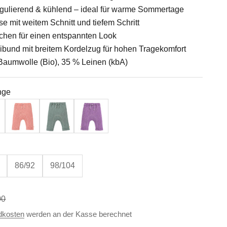
egulierend & kühlend – ideal für warme Sommertage
e mit weitem Schnitt und tiefem Schritt
hen für einen entspannten Look
und mit breitem Kordelzug für hohen Tragekomfort
 Baumwolle (Bio), 35 % Leinen (kbA)
nge
blau
Softpink
Jade
Flieder
86/92
98/104
ärer Preis
00
dkosten
werden an der Kasse berechnet